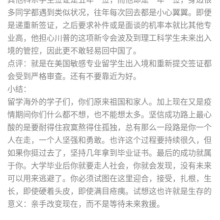
多同学都遇到类似状况，往年每次回去都是小心翼翼。即便
是递重新签证，之后要求补件或是面谈的机率本就比其他专
业高，他担心川普的这项新令会波及到理工科学生未来出入
境的管控，因此更不敢轻易回中国了。
点评：就是在美国敏感专业留学生出入境和重新提交签证都
会受到严格审查。还有不要靠近为好。
小结：
留学海外的学子们，你们原来祖国和家人。加上现在又是疫
情期间你们什么都不想，也不能想太多。坚信成功路上最心
酸的是要耐得住寂寞熬得住孤独，总有那么一段路是你一个
人在走，一个人坚强和勇敢。也许这个过程要持续很久，但
如果你挺过去了，坚持几年拿到毕业证书。最后的成功就属
于你。大学毕业后你就要走人社会，你就会发现，没有未来
可以用来逃避了。你必须试图在这里迎合，接受，扎根，生
长，即使硬着头皮，即使满目疮痍。试想这也许就是生存的
意义：亲手改变现在，而不是等待未来救援。