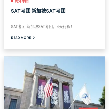
海外考团
SAT考团 新加坡SAT考团
SAT考团 新加坡SAT考团，4天行程！
READ MORE