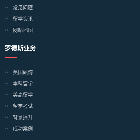
常见问题
留学资讯
网站地图
罗德斯业务
美国硕博
本科留学
美高留学
留学考试
背景提升
成功案例