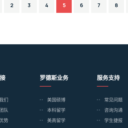
2
3
4
5
6
7
8
接
罗德斯业务
服务支持
我们
美国硕博
常见问题
团队
本科留学
咨询沟通
优势
美高留学
学生捷报